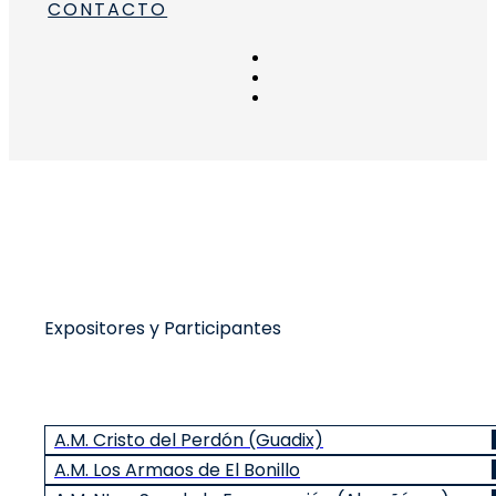
CONTACTO
 para convulsiones
e para el TDAH
guera
para epilepsia
Expositores y Participantes
A.M. Cristo del Perdón (Guadix)
A.M. Los Armaos de El Bonillo