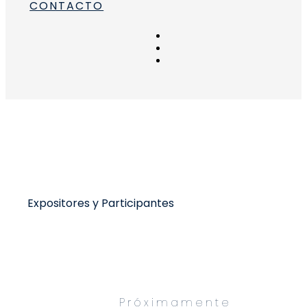
CONTACTO
para convulsiones
 para el TDAH
guera
ara epilepsia
Expositores y Participantes
Próximamente