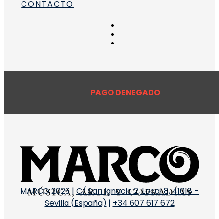
CONTACTO
para convulsiones
 para el TDAH
guera
PAGO DENEGADO
ara epilepsia
MARCO 2026 |
C/ San Ignacio 2, Local 8, 41018 –
Sevilla (España)
|
+34 607 617 672